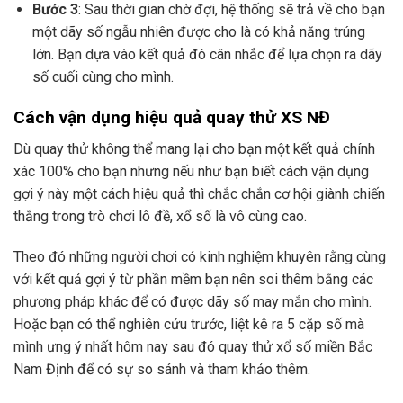
Bước 3
: Sau thời gian chờ đợi, hệ thống sẽ trả về cho bạn
một dãy số ngẫu nhiên được cho là có khả năng trúng
lớn. Bạn dựa vào kết quả đó cân nhắc để lựa chọn ra dãy
số cuối cùng cho mình.
Cách vận dụng hiệu quả quay thử XS NĐ
Dù quay thử không thể mang lại cho bạn một kết quả chính
xác 100% cho bạn nhưng nếu như bạn biết cách vận dụng
gợi ý này một cách hiệu quả thì chắc chắn cơ hội giành chiến
thắng trong trò chơi lô đề, xổ số là vô cùng cao.
Theo đó những người chơi có kinh nghiệm khuyên rằng cùng
với kết quả gợi ý từ phần mềm bạn nên soi thêm bằng các
phương pháp khác để có được dãy số may mắn cho mình.
Hoặc bạn có thể nghiên cứu trước, liệt kê ra 5 cặp số mà
mình ưng ý nhất hôm nay sau đó quay thử xổ số miền Bắc
Nam Định để có sự so sánh và tham khảo thêm.