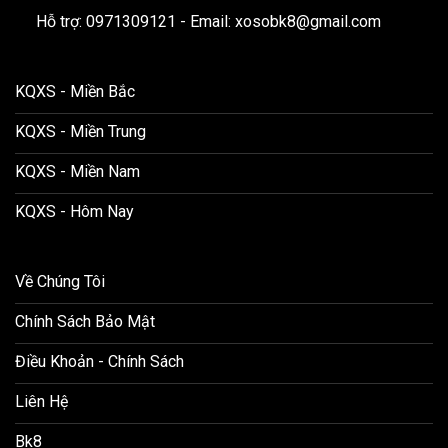
Hỗ trợ: 0971309121 - Email:
xosobk8@gmail.com
KQXS - Miền Bắc
KQXS - Miền Trung
KQXS - Miền Nam
KQXS - Hôm Nay
Về Chúng Tôi
Chính Sách Bảo Mật
Điều Khoản - Chính Sách
Liên Hệ
Bk8