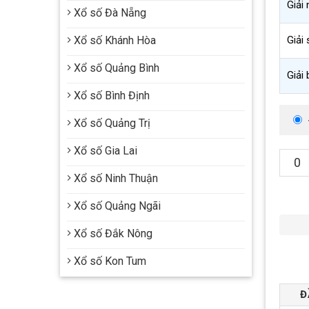
Giải
Xổ số Đà Nẵng
Giải 
Xổ số Khánh Hòa
Xổ số Quảng Bình
Giải 
Xổ số Bình Định
Xổ số Quảng Trị
Xổ số Gia Lai
0
Xổ số Ninh Thuận
Xổ số Quảng Ngãi
Xổ số Đắk Nông
Xổ số Kon Tum
Đ