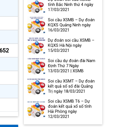
tỉnh Bắc Ninh thứ 4 ngày
17/03/2021
Soi cầu XSMB – Dự đoán
KQXS Quảng Ninh ngày
16/03/2021
Dự đoán soi cầu XSMB –
KQXS Hà Nội ngày
1652
15/03/2021
Soi cầu dự đoán đài Nam
Định Thứ 7 Ngày
13/03/2021 | XSMB
Soi cầu XSMT – Dự đoán
kết quả số số đài Quảng
Trị ngày 18/03/2021
Soi cầu XSMB T6 – Dự
đoán kết quả xổ số tỉnh
Hải Phòng ngày
12/03/2021