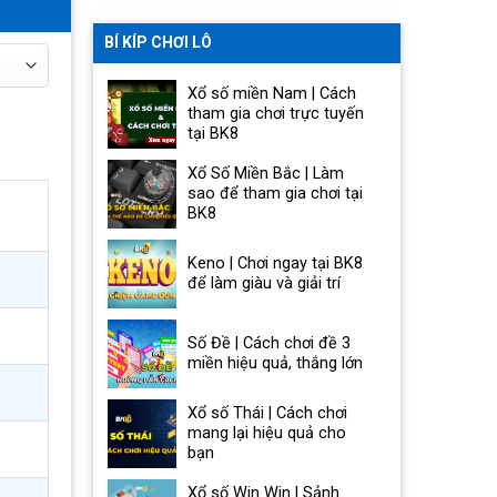
BÍ KÍP CHƠI LÔ
Xổ số miền Nam | Cách
tham gia chơi trực tuyến
tại BK8
Xổ Số Miền Bắc | Làm
sao để tham gia chơi tại
BK8
Keno | Chơi ngay tại BK8
để làm giàu và giải trí
Số Đề | Cách chơi đề 3
miền hiệu quả, thắng lớn
Xổ số Thái | Cách chơi
mang lại hiệu quả cho
bạn
Xổ số Win Win | Sảnh