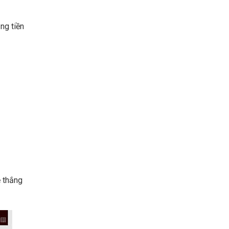
ng tiền
ễ thắng