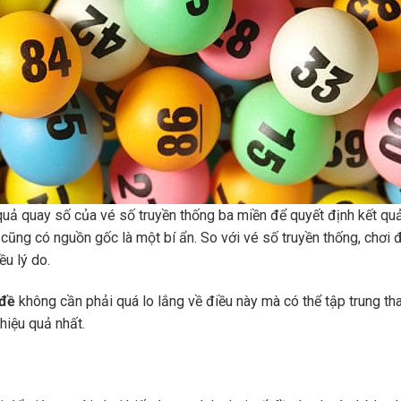
quả quay số của vé số truyền thống ba miền để quyết định kết qu
cũng có nguồn gốc là một bí ẩn. So với vé số truyền thống, chơi 
ều lý do.
 đề
không cần phải quá lo lắng về điều này mà có thể tập trung th
hiệu quả nhất.