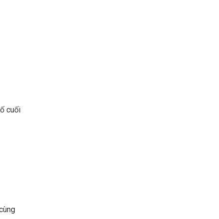
số cuối
 cùng