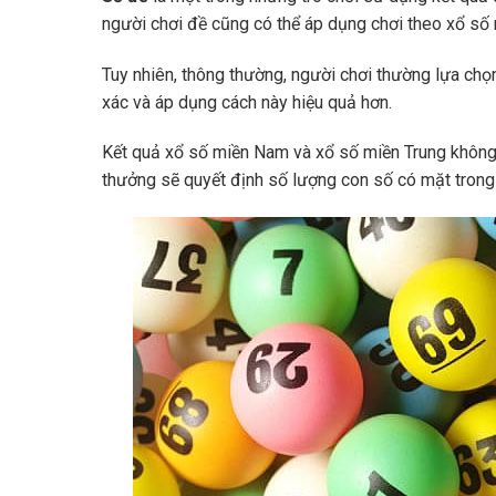
người chơi đề cũng có thể áp dụng chơi theo xổ số
Tuy nhiên, thông thường, người chơi thường lựa chọn
xác và áp dụng cách này hiệu quả hơn.
Kết quả xổ số miền Nam và xổ số miền Trung không 
thưởng sẽ quyết định số lượng con số có mặt trong 