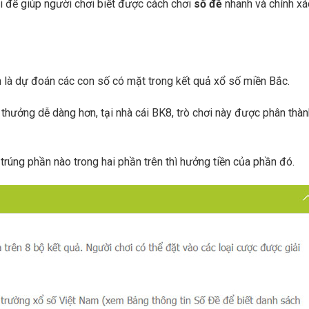
i để giúp người chơi biết được cách chơi
số đề
nhanh và chính xá
 là dự đoán các con số có mặt trong kết quả xổ số miền Bắc.
 thưởng dễ dàng hơn, tại nhà cái BK8, trò chơi này được phân thàn
trúng phần nào trong hai phần trên thì hưởng tiền của phần đó.