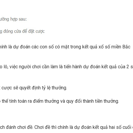
chính là dự đoán các con số có mặt trong kết quả xổ số miền Bắc
o lô, việc người chơi cần làm là tiến hành dự đoán kết quả của 2 
 cược sẽ quyết định tỷ lệ thưởng.
 thể tính toán ra điểm thưởng và quy đổi thành tiền thưởng.
ch đánh chơi đề. Chơi đề thì chính là dự đoán kết quả hai số cuối