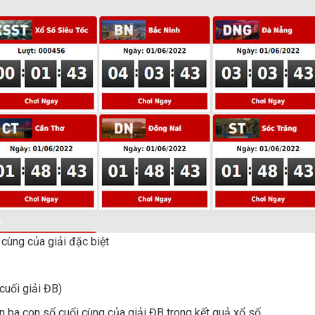
 cùng của giải đặc biệt
cuối giải ĐB)
n ba con số cuối cùng của giải ĐB trong kết quả xổ số