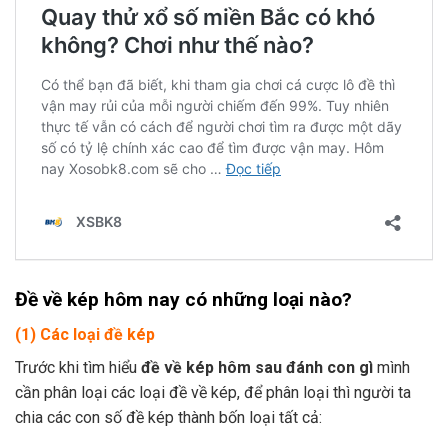
Đề về kép hôm nay có những loại nào?
(1) Các loại đề kép
Trước khi tìm hiểu
đề về kép hôm sau đánh con gì
mình
cần phân loại các loại đề về kép, để phân loại thì người ta
chia các con số đề kép thành bốn loại tất cả: