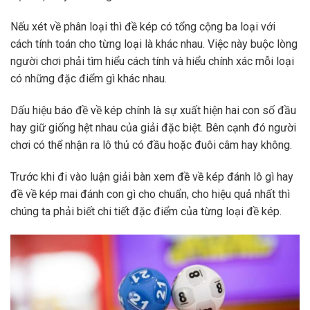
Nếu xét về phân loại thì đề kép có tổng cộng ba loại với
cách tính toán cho từng loại là khác nhau. Việc này buộc lòng
người chơi phải tìm hiểu cách tính và hiểu chính xác mỗi loại
có những đặc điểm gì khác nhau.
Dấu hiệu báo đề về kép chính là sự xuất hiện hai con số đầu
hay giữ giống hệt nhau của giải đặc biệt. Bên cạnh đó người
chơi có thể nhận ra lô thủ có đầu hoặc đuôi câm hay không.
Trước khi đi vào luận giải bàn xem đề về kép đánh lô gì hay
đề về kép mai đánh con gì cho chuẩn, cho hiệu quả nhất thì
chúng ta phải biết chi tiết đặc điểm của từng loại đề kép.