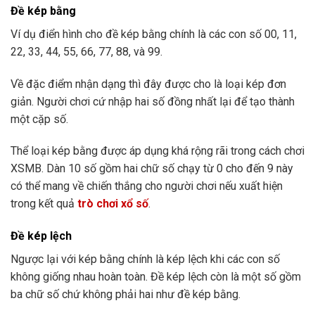
Đề kép bằng
Ví dụ điển hình cho đề kép bằng chính là các con số 00, 11,
22, 33, 44, 55, 66, 77, 88, và 99.
Về đặc điểm nhận dạng thì đây được cho là loại kép đơn
giản. Người chơi cứ nhập hai số đồng nhất lại để tạo thành
một cặp số.
Thể loại kép bằng được áp dụng khá rộng rãi trong cách chơi
XSMB. Dàn 10 số gồm hai chữ số chạy từ 0 cho đến 9 này
có thể mang về chiến thắng cho người chơi nếu xuất hiện
trong kết quả
trò chơi xổ số
.
Đề kép lệch
Ngược lại với kép bằng chính là kép lệch khi các con số
không giống nhau hoàn toàn. Đề kép lệch còn là một số gồm
ba chữ số chứ không phải hai như đề kép bằng.