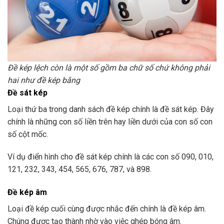
Đề kép lệch còn là một số gồm ba chữ số chứ không phải
hai như đề kép bằng
Đề sát kép
Loại thứ ba trong danh sách đề kép chính là đề sát kép. Đây
chính là những con số liền trên hay liền dưới của con số con
số cột mốc.
Ví dụ điển hình cho đề sát kép chính là các con số 090, 010,
121, 232, 343, 454, 565, 676, 787, và 898.
Đề kép âm
Loại đề kép cuối cùng được nhắc đến chính là đề kép âm.
Chúng được tạo thành nhờ vào việc ghép bóng âm.