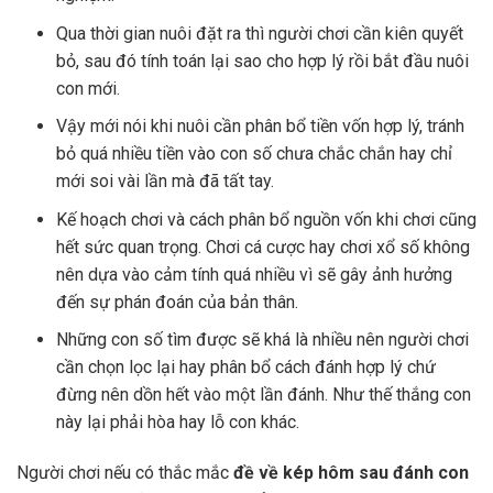
Qua thời gian nuôi đặt ra thì người chơi cần kiên quyết
bỏ, sau đó tính toán lại sao cho hợp lý rồi bắt đầu nuôi
con mới.
Vậy mới nói khi nuôi cần phân bổ tiền vốn hợp lý, tránh
bỏ quá nhiều tiền vào con số chưa chắc chắn hay chỉ
mới soi vài lần mà đã tất tay.
Kế hoạch chơi và cách phân bổ nguồn vốn khi chơi cũng
hết sức quan trọng. Chơi cá cược hay chơi xổ số không
nên dựa vào cảm tính quá nhiều vì sẽ gây ảnh hưởng
đến sự phán đoán của bản thân.
Những con số tìm được sẽ khá là nhiều nên người chơi
cần chọn lọc lại hay phân bổ cách đánh hợp lý chứ
đừng nên dồn hết vào một lần đánh. Như thế thắng con
này lại phải hòa hay lỗ con khác.
Người chơi nếu có thắc mắc
đề về kép hôm sau đánh con