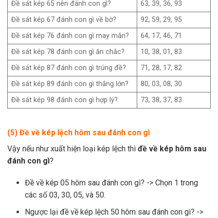
Đề sát kép 65 nên đánh con gì?
63, 39, 36, 93
Đề sát kép 67 đánh con gì về bờ?
92, 59, 29, 95
Đề sát kép 76 đánh con gì may mắn?
64, 17, 46, 71
Đề sát kép 78 đánh con gì ăn chắc?
10, 38, 01, 83
Đề sát kép 87 đánh con gì trúng đề?
71, 28, 17, 82
Đề sát kép 89 đánh con gì thắng lớn?
80, 03, 08, 30
Đề sát kép 98 đánh con gì hợp lý?
73, 38, 37, 83
(5) Đề về kép lệch hôm sau đánh con gì
Vậy nếu như xuất hiện loại kép lệch thì
đề về kép hôm sau
đánh con gì
?
Đề về kép 05 hôm sau đánh con gì? -> Chọn 1 trong
các số 03, 30, 05, và 50.
Ngược lại đề về kép lệch 50 hôm sau đánh con gì? ->