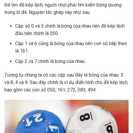
Để tìm đề kép lệch, người chơi phải tìm kiếm bóng dương
trong lô đề. Nguyên tắc ghép này như sau:
Cặp số 0 và 5 chính là bóng của nhau nên đề kép lệch
đầu tiên chính là 050.
Cặp 1 và 6 cũng là bóng của nhau nên con số tiếp theo
là 161.
Cặp 2 và 7 chính là bóng của nhau.
Tương tự chúng ta có các cặp sau đây là bóng của nhau: 3
và 8, 4 và 9. Sau đây chính là ví dụ điển hình cho đề kép lệch,
bao gồm các con số 050, 161, 272, 383, 494.