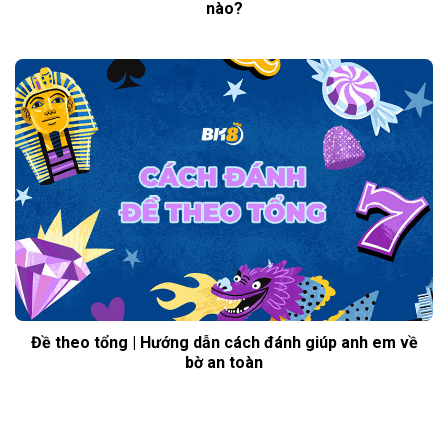
nào?
Đề theo tổng | Hướng dẫn cách đánh giúp anh em về
bờ an toàn