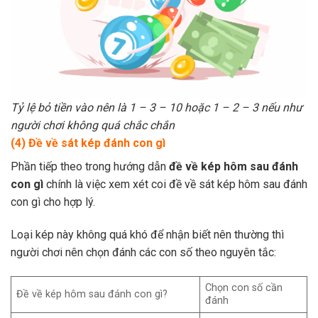
Tỷ lệ bỏ tiền vào nên là 1 – 3 – 10 hoặc 1 – 2 – 3 nếu như
người chơi không quá chắc chắn
(4) Đề về sát kép đánh con gì
Phần tiếp theo trong hướng dẫn
đề về kép hôm sau đánh
con gì
chính là việc xem xét coi đề về sát kép hôm sau đánh
con gì cho hợp lý.
Loại kép này không quá khó để nhận biết nên thường thì
người chơi nên chọn đánh các con số theo nguyên tắc:
Chọn con số cần
Đề về kép hôm sau đánh con gì?
đánh