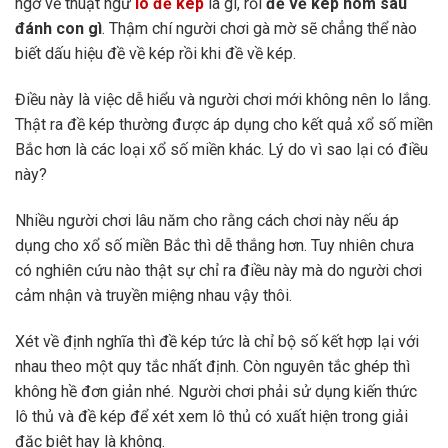
ngỡ về thuật ngữ
lô đề kép
là gì, rồi
đề về kép hôm sau
đánh con gì
. Thậm chí người chơi gà mờ sẽ chẳng thể nào
biết dấu hiệu đề về kép rồi khi đề về kép.
Điều này là việc dễ hiểu và người chơi mới không nên lo lắng.
Thật ra đề kép thường được áp dụng cho kết quả xổ số miền
Bắc hơn là các loại xổ số miền khác. Lý do vì sao lại có điều
này?
Nhiều người chơi lâu năm cho rằng cách chơi này nếu áp
dụng cho xổ số miền Bắc thì dễ thắng hơn. Tuy nhiên chưa
có nghiên cứu nào thật sự chỉ ra điều này mà do người chơi
cảm nhận và truyền miệng nhau vậy thôi.
Xét về định nghĩa thì đề kép tức là chỉ bộ số kết hợp lại với
nhau theo một quy tắc nhất định. Còn nguyên tắc ghép thì
không hề đơn giản nhé. Người chơi phải sử dụng kiến thức
lô thủ và đề kép để xét xem lô thủ có xuất hiện trong giải
đặc biệt hay là không.