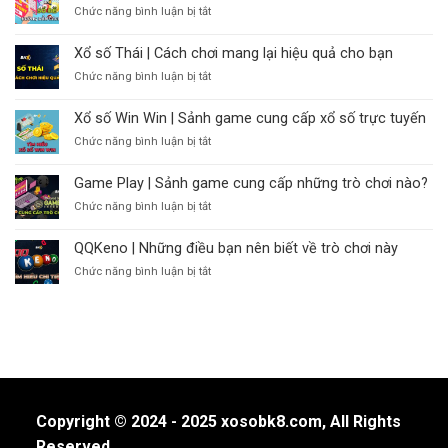
Town
con
chơi
Chức năng bình luận bị tắt
ở
ngay
–
gì?
tại
Số
tại
Burnley
Giải
BK8
Đề
BK8
Xổ số Thái | Cách chơi mang lại hiệu quả cho bạn
FC
đáp
|
để
thắc
Chức năng bình luận bị tắt
ở
Cách
làm
mắc
Xổ
chơi
giàu
số
đề
Xổ số Win Win | Sảnh game cung cấp xổ số trực tuyến
và
Thái
3
giải
Chức năng bình luận bị tắt
ở
|
miền
trí
Xổ
Cách
hiệu
số
chơi
Game Play | Sảnh game cung cấp những trò chơi nào?
quả,
Win
mang
thắng
Chức năng bình luận bị tắt
ở
Win
lại
lớn
Game
|
hiệu
Play
Sảnh
QQKeno | Những điều bạn nên biết về trò chơi này
quả
|
game
cho
Chức năng bình luận bị tắt
ở
Sảnh
cung
bạn
QQKeno
game
cấp
|
cung
xổ
Những
cấp
số
điều
những
trực
bạn
trò
tuyến
nên
chơi
biết
nào?
về
Copyright © 2024 - 2025 xosobk8.com, All Rights
trò
chơi
Reserved