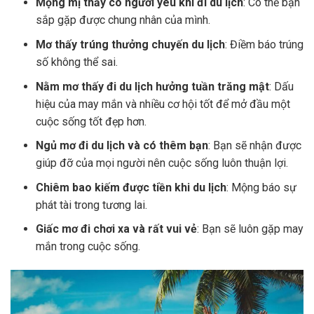
Mộng mị thấy có người yêu khi đi du lịch
: Có thể bạn
sắp gặp được chung nhân của mình.
Mơ thấy trúng thưởng chuyến du lịch
: Điềm báo trúng
số không thể sai.
Nằm mơ thấy đi du lịch hưởng tuần trăng mật
: Dấu
hiệu của may mắn và nhiều cơ hội tốt để mở đầu một
cuộc sống tốt đẹp hơn.
Ngủ mơ đi du lịch và có thêm bạn
: Bạn sẽ nhận được
giúp đỡ của mọi người nên cuộc sống luôn thuận lợi.
Chiêm bao kiếm được tiền khi du lịch
: Mộng báo sự
phát tài trong tương lai.
Giấc mơ đi chơi xa và rất vui vẻ
: Bạn sẽ luôn gặp may
mắn trong cuộc sống.