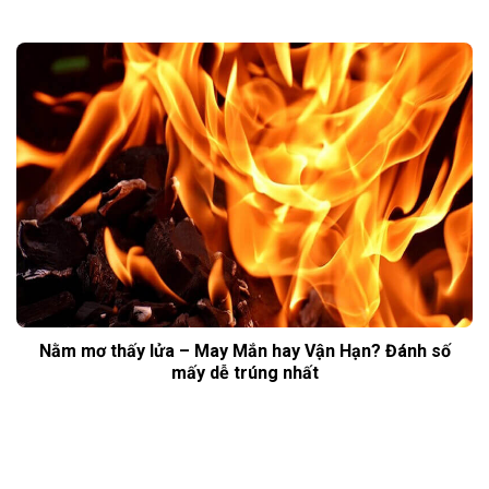
Nằm mơ thấy lửa – May Mắn hay Vận Hạn? Đánh số
mấy dễ trúng nhất