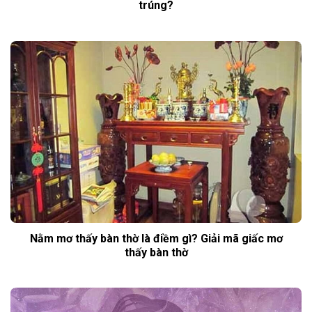
trúng?
Nằm mơ thấy bàn thờ là điềm gì? Giải mã giấc mơ
thấy bàn thờ