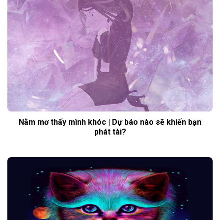
Nằm mơ thấy mình khóc | Dự báo nào sẽ khiến bạn
phát tài?