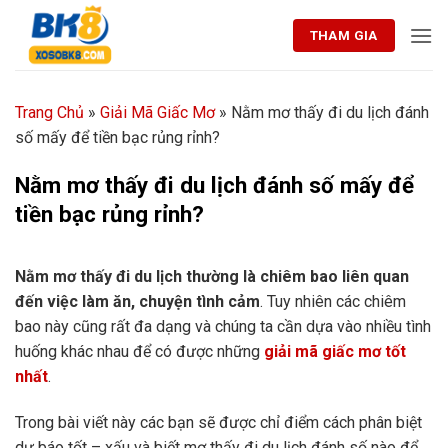
Bỏ
THAM GIA
qua
nội
dung
Trang Chủ
»
Giải Mã Giấc Mơ
»
Nằm mơ thấy đi du lịch đánh
số mấy để tiền bạc rủng rỉnh?
Nằm mơ thấy đi du lịch đánh số mấy để
tiền bạc rủng rỉnh?
Nằm mơ thấy đi du lịch thường là chiêm bao liên quan
đến việc làm ăn, chuyện tình cảm
. Tuy nhiên các chiêm
bao này cũng rất đa dạng và chúng ta cần dựa vào nhiều tình
huống khác nhau để có được những
giải mã giấc mơ tốt
nhất
.
Trong bài viết này các bạn sẽ được chỉ điểm cách phân biệt
dự báo tốt – xấu và biết mơ thấy đi du lịch đánh số nào để