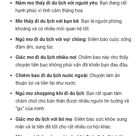
Nằm mơ thấy đi du lịch với người yêu
: Bạn đang rất
hạnh phúc vì tình cảm thăng hoa.
Mơ thấy đi du lịch với bạn bè
: Bạn là người phóng
khoáng và có nhiều mối quan hệ tốt.
Ngủ mơ đi du lịch với vợ/ chồng:
Điềm báo cuộc sống
đầm ấm, sung túc.
Giấc mơ đi du lịch nhiều nơi
: Chiêm bao này cho thấy
chuyện tiền bạc không phải vấn đề khiến bạn đau đầu.
Chiêm bao đi du lịch nước ngoài
: Chuyện làm ăn
thuận lợi và tiền tài như nước.
Ngủ mơ shopping khi đi du lịch
: Bạn rất quan tâm
chăm chút cho bản thân được nhiều người tin tưởng về
“gu” của mình.
Giấc mơ du lịch với bố mẹ
: Điềm báo sức khỏe sung
mãn và là tiền đề tốt cho rất nhiều cơ hội khác.