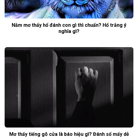
Nằm mơ thấy hổ đánh con gì thì chuẩn? Hổ trắng ý
nghĩa gì?
Mơ thấy tiếng gõ cửa là báo hiệu gì? Đánh số mấy dễ