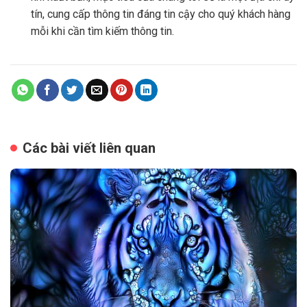
tín, cung cấp thông tin đáng tin cậy cho quý khách hàng
mỗi khi cần tìm kiếm thông tin.
Các bài viết liên quan