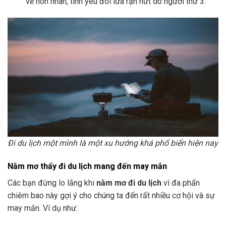
về hôn nhân, tình yêu đôi lứa rạn nứt do người thứ 3.
Đi du lịch một mình là một xu hướng khá phổ biến hiện nay
Nằm mơ thấy đi du lịch mang đến may mắn
Các bạn đừng lo lắng khi
nằm mơ đi du lịch
vì đa phẩn
chiêm bao này gợi ý cho chúng ta đến rất nhiều cơ hội và sự
may mắn. Ví dụ như: