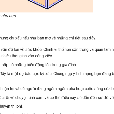
h cho bạn
húng chỉ xấu nếu như bạn mơ về những chi tiết sau đây:
 vấn đề lớn về sức khỏe. Chính vì thế nên cẩn trọng và quan tâm n
nhiều thời gian vào công việc.
 sắp có những biến động lớn trong gia đình.
ì đây là một dự báo cực kỳ xấu. Chúng ngụ ý tính mạng bạn đang b
 thuận lợi và có người đang ngấm ngầm phá hoại cuộc sống của b
ắc rối về chuyện tình cảm và có thể điều này sẽ dẫn đến sự đổ vỡ
huyện thị phi.