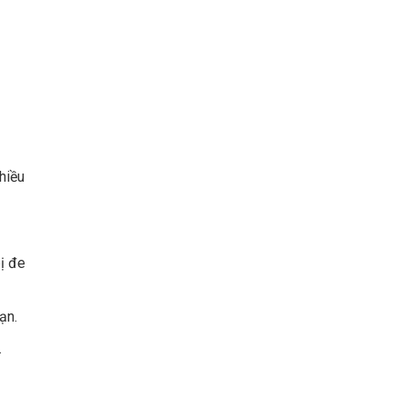
hiều
ị đe
ạn.
.