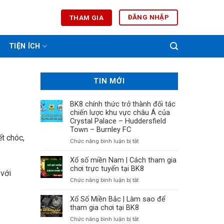
ĐĂNG NHẬP
THAM GIA
TIỆN ÍCH
TIN MỚI
BK8 chính thức trở thành đối tác
chiến lược khu vực châu Á của
Crystal Palace – Huddersfield
Town – Burnley FC
ết chóc,
Chức năng bình luận bị tắt
ở
BK8
chính
Xổ số miền Nam | Cách tham gia
thức
chơi trực tuyến tại BK8
 với
trở
Chức năng bình luận bị tắt
ở
thành
Xổ
đối
số
Xổ Số Miền Bắc | Làm sao để
tác
miền
tham gia chơi tại BK8
chiến
Nam
lược
Chức năng bình luận bị tắt
ở
|