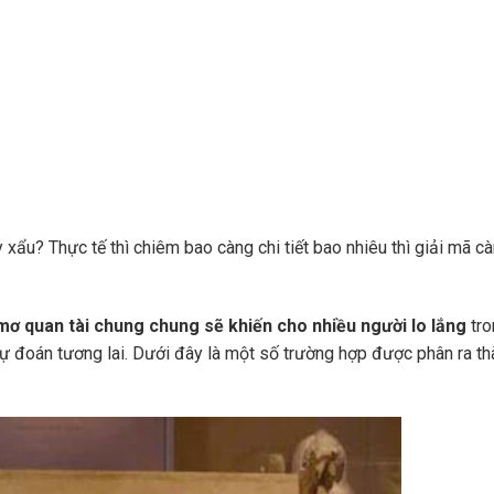
xẩu? Thực tế thì chiêm bao càng chi tiết bao nhiêu thì giải mã c
mơ quan tài chung chung sẽ khiến cho nhiều người lo lắng
tro
dự đoán tương lai. Dưới đây là một số trường hợp được phân ra th