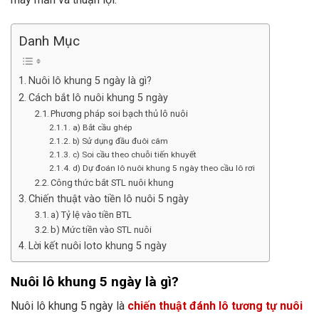
Danh Mục
Nuôi lô khung 5 ngày là gì?
Cách bắt lô nuôi khung 5 ngày
Phương pháp soi bạch thủ lô nuôi
a) Bắt cầu ghép
b) Sử dụng đầu đuôi câm
c) Soi cầu theo chuỗi tiến khuyết
d) Dự đoán lô nuôi khung 5 ngày theo cầu lô rơi
Công thức bắt STL nuôi khung
Chiến thuật vào tiền lô nuôi 5 ngày
a) Tỷ lệ vào tiền BTL
b) Mức tiền vào STL nuôi
Lời kết nuôi loto khung 5 ngày
Nuôi lô khung 5 ngày là gì?
Nuôi lô khung 5 ngày là
chiến thuật đánh lô tương tự nuôi