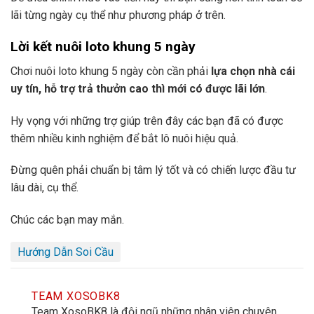
lãi từng ngày cụ thể như phương pháp ở trên.
Lời kết
nuôi loto khung 5 ngày
Chơi nuôi loto khung 5 ngày còn cần phải
lựa chọn nhà cái
uy tín, hỗ trợ trả thưởn cao thì mới có được lãi lớn
.
Hy vọng với những trợ giúp trên đây các bạn đã có được
thêm nhiều kinh nghiệm để bắt lô nuôi hiệu quả.
Đừng quên phải chuẩn bị tâm lý tốt và có chiến lược đầu tư
lâu dài, cụ thể.
Chúc các bạn may mắn.
Hướng Dẫn Soi Cầu
TEAM XOSOBK8
Team XosoBK8 là đội ngũ những nhân viên chuyên