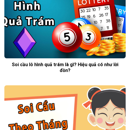
Soi cầu lô hình quả trám là gì? Hiệu quả có như lời
đồn?