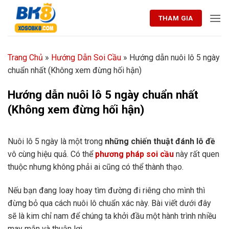
Bỏ
THAM GIA
qua
nội
dung
Trang Chủ
»
Hướng Dẫn Soi Cầu
»
Hướng dẫn nuôi lô 5 ngày
chuẩn nhất (Không xem đừng hối hận)
Hướng dẫn nuôi lô 5 ngày chuẩn nhất
(Không xem đừng hối hận)
Nuôi lô 5 ngày là một trong
những chiến thuật đánh lô đề
vô cùng hiệu quả. Có thể
phương pháp soi cầu
này rất quen
thuộc nhưng không phải ai cũng có thể thành thạo.
Nếu bạn đang loay hoay tìm đường đi riêng cho mình thì
đừng bỏ qua cách nuôi lô chuẩn xác này. Bài viết dưới đây
sẽ là kim chỉ nam để chúng ta khởi đầu một hành trình nhiều
may mắn và thuận lợi.