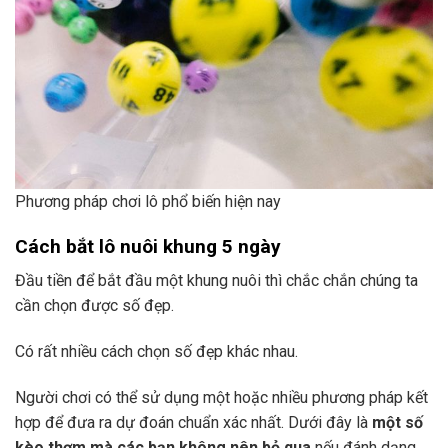
Phương pháp chơi lô phổ biến hiện nay
Cách bắt lô nuôi khung 5 ngày
Đầu tiền để bắt đầu một khung nuôi thì chắc chắn chúng ta
cần chọn được số đẹp.
Có rất nhiều cách chọn số đẹp khác nhau.
Người chơi có thể sử dụng một hoặc nhiều phương pháp kết
hợp để đưa ra dự đoán chuẩn xác nhất. Dưới đây là
một số
kèo thơm mà các bạn không nên bỏ qua
nếu đánh dạng