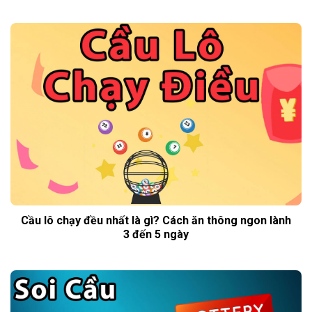
Cầu lô chạy đều nhất là gì? Cách ăn thông ngon lành
3 đến 5 ngày