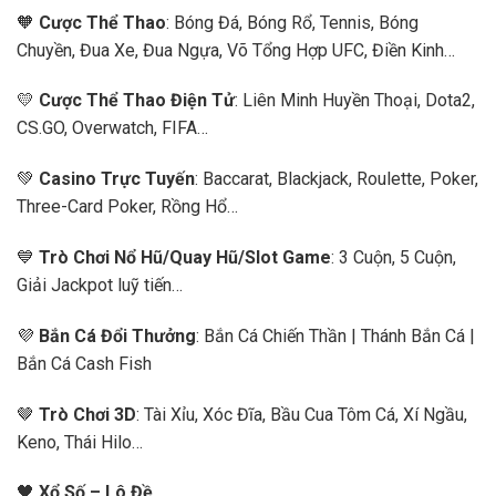
🧡
Cược Thể Thao
: Bóng Đá, Bóng Rổ, Tennis, Bóng
Chuyền, Đua Xe, Đua Ngựa, Võ Tổng Hợp UFC, Điền Kinh…
💛
Cược Thể Thao Điện Tử
: Liên Minh Huyền Thoại, Dota2,
CS.GO, Overwatch, FIFA…
💚
Casino Trực Tuyến
: Baccarat, Blackjack, Roulette, Poker,
Three-Card Poker, Rồng Hổ…
💙
Trò Chơi Nổ Hũ/Quay Hũ/Slot Game
: 3 Cuộn, 5 Cuộn,
Giải Jackpot luỹ tiến…
💜
Bắn Cá Đổi Thưởng
: Bắn Cá Chiến Thần | Thánh Bắn Cá |
Bắn Cá Cash Fish
🤎
Trò Chơi 3D
: Tài Xỉu, Xóc Đĩa, Bầu Cua Tôm Cá, Xí Ngầu,
Keno, Thái Hilo…
🖤
Xổ Số – Lô Đề