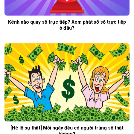
Kênh nào quay số trực tiếp? Xem phát xổ số trực tiếp
ở đâu?
[Hé lộ sự thật] Mỗi ngày đều có người trúng số thật
không?