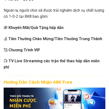
Ngoài ra, người chơi sẽ được trải nghiệm dịch vụ chất lượng
có 1-0-2 tại BK8 bao gồm:
🎁
Khuyến Mãi/Quà Tặng hấp dẫn
💰
Tiền Thưởng Chào Mừng/Tiền Thưởng Trung Thành
🥰
Chương Trình VIP
📺
TV Live Streaming các trận thể thao hấp dẫn miễn
phí
Hướng Dẫn Cách Nhận 68K Free