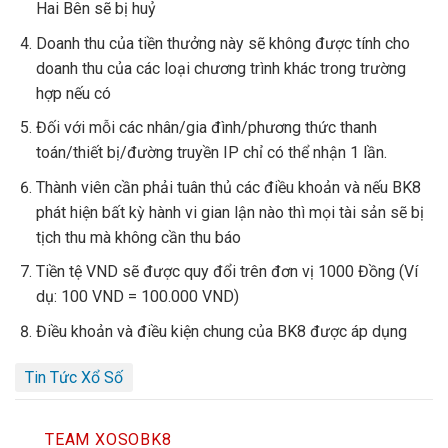
Hai Bên sẽ bị huỷ
Doanh thu của tiền thưởng này sẽ không được tính cho
doanh thu của các loại chương trình khác trong trường
hợp nếu có
Đối với mỗi các nhân/gia đình/phương thức thanh
toán/thiết bị/đường truyền IP chỉ có thể nhận 1 lần.
Thành viên cần phải tuân thủ các điều khoản và nếu BK8
phát hiện bất kỳ hành vi gian lận nào thì mọi tài sản sẽ bị
tịch thu mà không cần thu báo
Tiền tệ VND sẽ được quy đổi trên đơn vị 1000 Đồng (Ví
dụ: 100 VND = 100.000 VND)
Điều khoản và điều kiện chung của BK8 được áp dụng
Tin Tức Xổ Số
TEAM XOSOBK8