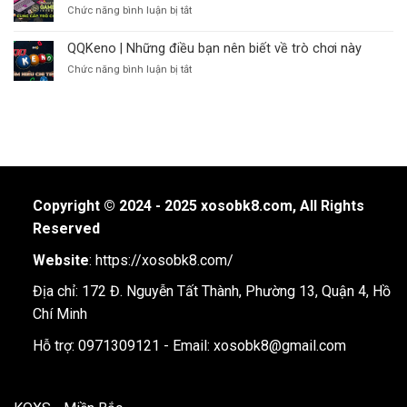
mang
thắng
Chức năng bình luận bị tắt
ở
Win
lại
lớn
Game
|
hiệu
Play
Sảnh
QQKeno | Những điều bạn nên biết về trò chơi này
quả
|
game
cho
Chức năng bình luận bị tắt
ở
Sảnh
cung
bạn
QQKeno
game
cấp
|
cung
xổ
Những
cấp
số
điều
những
trực
bạn
trò
tuyến
nên
chơi
biết
nào?
về
Copyright © 2024 - 2025 xosobk8.com, All Rights
trò
chơi
Reserved
này
Website
:
https://xosobk8.com/
Địa chỉ: 172 Đ. Nguyễn Tất Thành, Phường 13, Quận 4, Hồ
Chí Minh
Hỗ trợ: 0971309121 - Email:
xosobk8@gmail.com