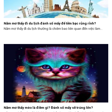
Nằm mơ thấy đi du lịch đánh số mấy để tiền bạc rủng rỉnh?
Nằm mơ thấy đi du lịch thường là chiêm bao liên quan đến việc làm...
Nằm mơ thấy mèo là điềm gì? Đánh số mấy sẽ trúng lớn?