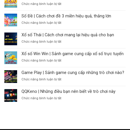
sao
tuyến
Chức năng bình luận bị tắt
ở
Palace
hôm
để
tại
Keno
–
sau
tham
BK8
|
Huddersfield
đánh
Số Đề | Cách chơi đề 3 miền hiệu quả, thắng lớn
gia
Chơi
Town
con
chơi
Chức năng bình luận bị tắt
ở
ngay
–
gì?
tại
Số
tại
Burnley
Giải
BK8
Đề
BK8
Xổ số Thái | Cách chơi mang lại hiệu quả cho bạn
FC
đáp
|
để
thắc
Chức năng bình luận bị tắt
ở
Cách
làm
mắc
Xổ
chơi
giàu
số
đề
Xổ số Win Win | Sảnh game cung cấp xổ số trực tuyến
và
Thái
3
giải
Chức năng bình luận bị tắt
ở
|
miền
trí
Xổ
Cách
hiệu
số
chơi
Game Play | Sảnh game cung cấp những trò chơi nào?
quả,
Win
mang
thắng
Chức năng bình luận bị tắt
ở
Win
lại
lớn
Game
|
hiệu
Play
Sảnh
QQKeno | Những điều bạn nên biết về trò chơi này
quả
|
game
cho
Chức năng bình luận bị tắt
ở
Sảnh
cung
bạn
QQKeno
game
cấp
|
cung
xổ
Những
cấp
số
điều
những
trực
bạn
trò
tuyến
nên
chơi