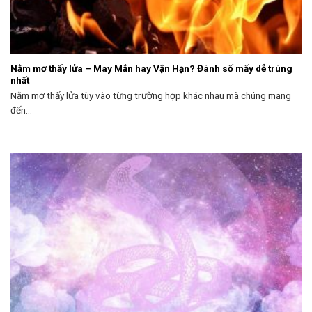
Nằm mơ thấy lửa – May Mắn hay Vận Hạn? Đánh số mấy dễ trúng
nhất
Nằm mơ thấy lửa tùy vào từng trường hợp khác nhau mà chúng mang
đến...